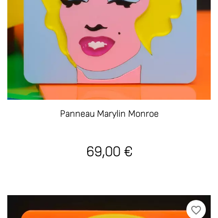
Panneau Marylin Monroe
69,00 €
favorite_border