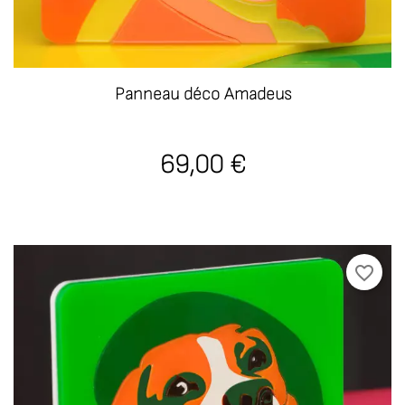
Panneau déco Amadeus
69,00 €
favorite_border