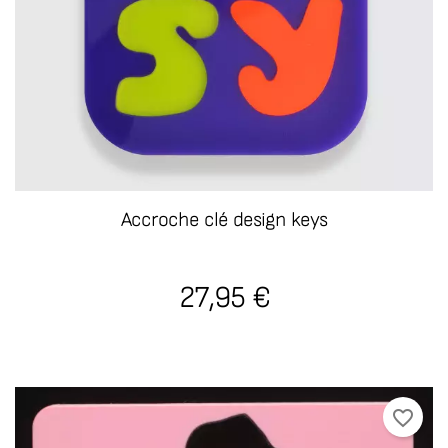
Accroche clé design keys
27,95 €
favorite_border