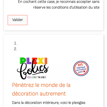
En cochant cette case, je reconnais accepter sans
réserve les conditions d'utilisation du site
Valider
Préc
e de la
Bienvenue sur le blog
ement
Plexifolies lance avec son site intern
vous apportera des commentaires...
re, voici le plexiglas