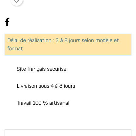
favorite_border
Délai de réalisation : 3 à 8 jours selon modèle et
format
Site français sécurisé
Livraison sous 4 à 8 jours
Travail 100 % artisanal